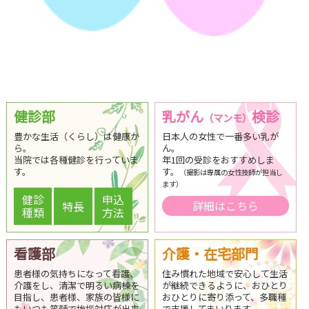
健診部
乳がん
検診
（マンモ）
豊かな生活（くらし）は健康か
日本人の女性で一番多い乳が
ら。
ん。
当院では各種健診を行っていま
年1回の受診をおすすめしま
す。
す。
（撮影は専属の女性技師が担当し
ます）
健診
申込
特長
詳細はこちら
種類
方法
看護部
介護・在宅部門
患者様の気持ちになって看護、
住み慣れた地域で安心して生活
介護をし、清潔で明るい病棟を
が継続できるように、おひとり
目指し、患者様、家族の皆様に
おひとりに寄り添って、多職種
もいつも笑顔で挨拶対応が出来
で支援してまいります。