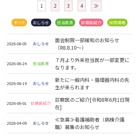
1
2
3
4
≫
すべて
おしらせ
担当医表
診察医紹介
採用情報
面会制限一部緩和のお知らせ
2026-08-05
おしらせ
（R8.8.10～）
７月より外来担当医が一部変更に
2026-06-24
担当医表
なります。
新たに一般内科・循環器内科の先
2026-06-19
おしらせ
生が来られます
診察医のご紹介[令和8年6月1日現
2026-06-01
診察医紹介
在]
≪急募≫看護補助者（病棟介護
2026-04-09
おしらせ
職）募集のお知らせ