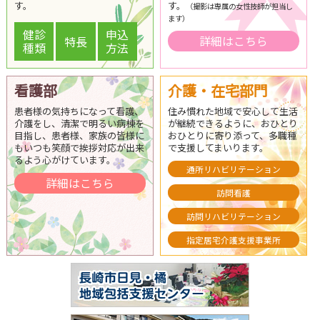
す。
す。
（撮影は専属の女性技師が担当し
ます）
健診
申込
特長
詳細はこちら
種類
方法
看護部
介護・在宅部門
患者様の気持ちになって看護、
住み慣れた地域で安心して生活
介護をし、清潔で明るい病棟を
が継続できるように、おひとり
目指し、患者様、家族の皆様に
おひとりに寄り添って、多職種
もいつも笑顔で挨拶対応が出来
で支援してまいります。
るよう心がけています。
通所リハビリテーション
詳細はこちら
訪問看護
訪問リハビリテーション
指定居宅介護支援事業所